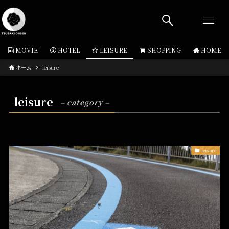
MOVIE
HOTEL
LEISURE
SHOPPING
HOME
ホーム
leisure
leisure
– category –
leisure