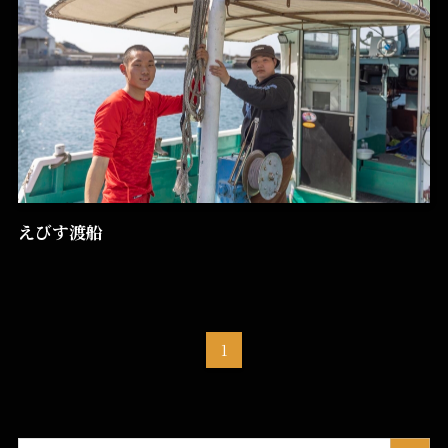
えびす渡船
1